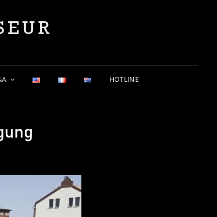
SEUR
&A
HOTLINE
igung