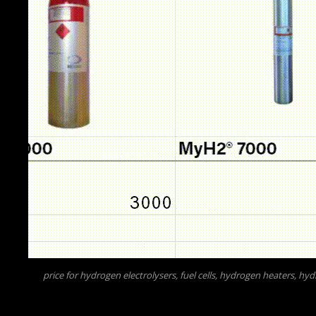
price for hydrogen electrolysers, fuel cells, hydrogen heaters, 