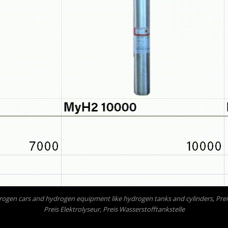
hydrogen cars and hydrogen equipment like hydrogen tanks and cylinders, Pre
Preis Elektrolyseur, Preis Wasserstofftankstelle