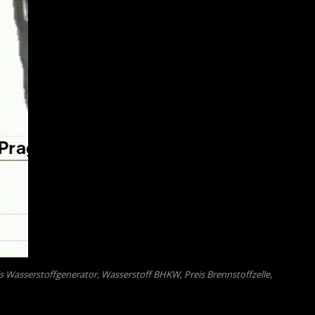
is Wasserstoffgenerator, Wasserstoff BHKW, Preis Brennstoffzelle,