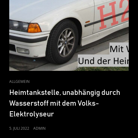
CAT
ALLGEMEIN
LINKS
Heimtankstelle, unabhängig durch
Wasserstoff mit dem Volks-
Elektrolyseur
POSTED
5. JULI 2022
ADMIN
ON